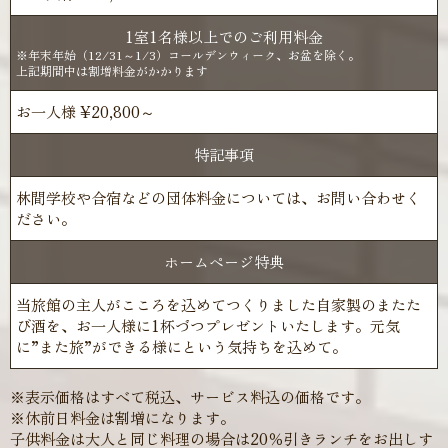
1室1名様以上でのご利用料金
※年末年始（12/31～1/3）コールデンウィーク、お盆を除く。
上記期間中は割増料金がかかります
お一人様 ¥20,800～
特記事項
林間学校や合宿などの団体料金については、お問い合わせく
ださい。
ホームページ特典
当旅館の主人がこころを込めてつくりました自家製のまたた
び酒を、お一人様に1杯づつプレゼントいたします。元気
に”また旅”ができる様にという気持ちを込めて。
※表示価格はすべて税込、サービス料込の価格です。
※休前日料金は割増になります。
子供料金は大人と同じ料理の場合は20％引きランチをお出しす